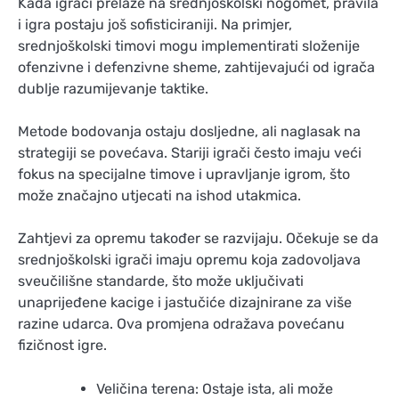
Kada igrači prelaze na srednjoškolski nogomet, pravila
i igra postaju još sofisticiraniji. Na primjer,
srednjoškolski timovi mogu implementirati složenije
ofenzivne i defenzivne sheme, zahtijevajući od igrača
dublje razumijevanje taktike.
Metode bodovanja ostaju dosljedne, ali naglasak na
strategiji se povećava. Stariji igrači često imaju veći
fokus na specijalne timove i upravljanje igrom, što
može značajno utjecati na ishod utakmica.
Zahtjevi za opremu također se razvijaju. Očekuje se da
srednjoškolski igrači imaju opremu koja zadovoljava
sveučilišne standarde, što može uključivati
unaprijeđene kacige i jastučiće dizajnirane za više
razine udarca. Ova promjena odražava povećanu
fizičnost igre.
Veličina terena: Ostaje ista, ali može