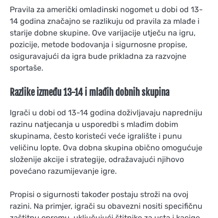
Pravila za američki omladinski nogomet u dobi od 13-
14 godina značajno se razlikuju od pravila za mlađe i
starije dobne skupine. Ove varijacije utječu na igru,
pozicije, metode bodovanja i sigurnosne propise,
osiguravajući da igra bude prikladna za razvojne
sportaše.
Razlike između 13-14 i mlađih dobnih skupina
Igrači u dobi od 13-14 godina doživljavaju napredniju
razinu natjecanja u usporedbi s mlađim dobim
skupinama, često koristeći veće igralište i punu
veličinu lopte. Ova dobna skupina obično omogućuje
složenije akcije i strategije, odražavajući njihovo
povećano razumijevanje igre.
Propisi o sigurnosti također postaju stroži na ovoj
razini. Na primjer, igrači su obavezni nositi specifičnu
zaštitnu opremu, uključujući štitnike za usta i kacige