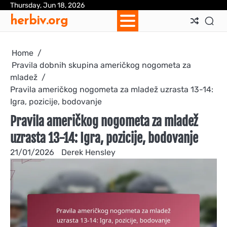
Skip
Thursday, Jun 18, 2026
Ab
Con
Coo
Pri
Sit
Te
herbiv.org
to
Us
Us
Pol
Pol
an
content
Con
Home
Pravila dobnih skupina američkog nogometa za
mladež
Pravila američkog nogometa za mladež uzrasta 13-14:
Igra, pozicije, bodovanje
Pravila američkog nogometa za mladež
uzrasta 13-14: Igra, pozicije, bodovanje
21/01/2026
Derek Hensley