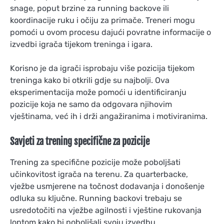
snage, poput brzine za running backove ili
koordinacije ruku i očiju za primače. Treneri mogu
pomoći u ovom procesu dajući povratne informacije o
izvedbi igrača tijekom treninga i igara.
Korisno je da igrači isprobaju više pozicija tijekom
treninga kako bi otkrili gdje su najbolji. Ova
eksperimentacija može pomoći u identificiranju
pozicije koja ne samo da odgovara njihovim
vještinama, već ih i drži angažiranima i motiviranima.
Savjeti za trening specifične za pozicije
Trening za specifične pozicije može poboljšati
učinkovitost igrača na terenu. Za quarterbacke,
vježbe usmjerene na točnost dodavanja i donošenje
odluka su ključne. Running backovi trebaju se
usredotočiti na vježbe agilnosti i vještine rukovanja
loptom kako bi poboljšali svoju izvedbu.