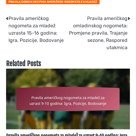
PRAVILA DOBNIH SKUPINA AMERIČKOG NOGOMETA ZA MLADEŽ
Post
Pravila američkog
Pravila američkog
nogometa za mladež
omladinskog nogometa:
navigation
uzrasta 15-16 godina:
Promjene pravila, Trajanje
Igra, Pozicije, Bodovanje
sezone, Raspored
utakmica
Related Posts
Pravila američkog nogometa za mladež za uzrast 9-10 godina: Igra,