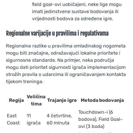
field goal-ovi uobičajeni, neke lige mogu
imati jedinstvene sustave bodovanja ili
vrijednosti bodova za određene igre.
Regionalne varijacije u pravilima i regulativama
Regionalne razlike u pravilima omladinskog nogometa
mogu biti značajne, odražavajući lokalne prioritete i
sigurnosne standarde. Na primjer, neka područja
mogu dati prioritet sigurnosti igrača implementacijom
strožih pravila o udarcima ili ograničavanjem kontakta
tijekom treninga.
Veličina
Regija
Trajanje igre
Metoda bodovanja
tima
Touchdown-i (6
East
11
4 četvrtine,
bodova), Field Goal-
Coast
igrača
60 minuta
ovi (3 boda)