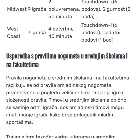
2
Touchdown-i (6
Midwest
9 igrača
poluvremena,
bodova), Sigurnost (2
50 minuta
boda)
Touchdown-i (6
West
4 četvrtine,
7 igrača
bodova), Dodatni
Coast
40 minuta
bodovi (1 bod)
Usporedba s pravilima nogometa u srednjim školama i
na fakultetima
Pravila nogometa u srednjim školama i na fakultetima
razlikuju se od pravila omladinskog nogometa
prvenstveno u pogledu veličine tima, trajanja igre i
složenosti pravila. Timovi u srednjim školama obično
se sastoje od 11 igrača, dok omladinski timovi mogu
imati manje igrača kako bi se prilagodili mlađim
sportašima.
Trajanje igre također varira, s igrama u srednjim