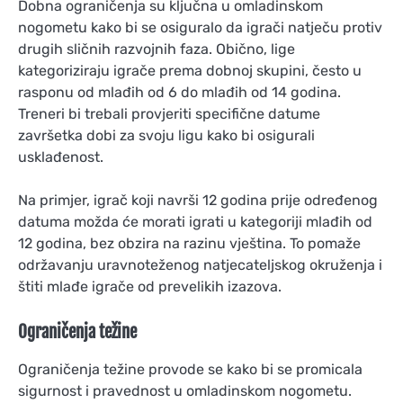
Dobna ograničenja su ključna u omladinskom
nogometu kako bi se osiguralo da igrači natječu protiv
drugih sličnih razvojnih faza. Obično, lige
kategoriziraju igrače prema dobnoj skupini, često u
rasponu od mlađih od 6 do mlađih od 14 godina.
Treneri bi trebali provjeriti specifične datume
završetka dobi za svoju ligu kako bi osigurali
usklađenost.
Na primjer, igrač koji navrši 12 godina prije određenog
datuma možda će morati igrati u kategoriji mlađih od
12 godina, bez obzira na razinu vještina. To pomaže
održavanju uravnoteženog natjecateljskog okruženja i
štiti mlađe igrače od prevelikih izazova.
Ograničenja težine
Ograničenja težine provode se kako bi se promicala
sigurnost i pravednost u omladinskom nogometu.