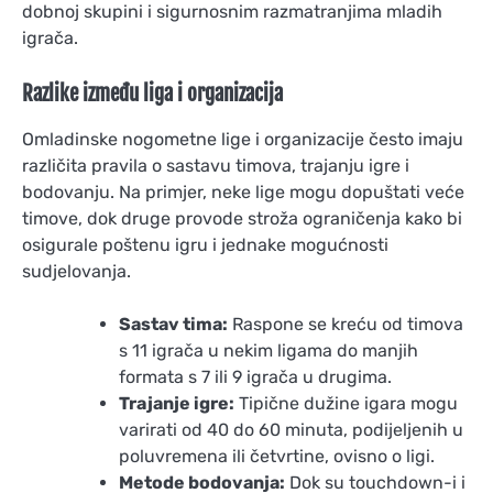
dobnoj skupini i sigurnosnim razmatranjima mladih
igrača.
Razlike između liga i organizacija
Omladinske nogometne lige i organizacije često imaju
različita pravila o sastavu timova, trajanju igre i
bodovanju. Na primjer, neke lige mogu dopuštati veće
timove, dok druge provode stroža ograničenja kako bi
osigurale poštenu igru i jednake mogućnosti
sudjelovanja.
Sastav tima:
Raspone se kreću od timova
s 11 igrača u nekim ligama do manjih
formata s 7 ili 9 igrača u drugima.
Trajanje igre:
Tipične dužine igara mogu
varirati od 40 do 60 minuta, podijeljenih u
poluvremena ili četvrtine, ovisno o ligi.
Metode bodovanja:
Dok su touchdown-i i