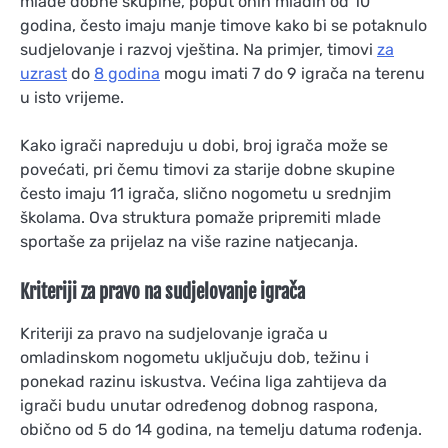
mlađe dobne skupine, poput onih mlađih od 10
godina, često imaju manje timove kako bi se potaknulo
sudjelovanje i razvoj vještina. Na primjer, timovi
za
uzrast
do
8 godina
mogu imati 7 do 9 igrača na terenu
u isto vrijeme.
Kako igrači napreduju u dobi, broj igrača može se
povećati, pri čemu timovi za starije dobne skupine
često imaju 11 igrača, slično nogometu u srednjim
školama. Ova struktura pomaže pripremiti mlade
sportaše za prijelaz na više razine natjecanja.
Kriteriji za pravo na sudjelovanje igrača
Kriteriji za pravo na sudjelovanje igrača u
omladinskom nogometu uključuju dob, težinu i
ponekad razinu iskustva. Većina liga zahtijeva da
igrači budu unutar određenog dobnog raspona,
obično od 5 do 14 godina, na temelju datuma rođenja.