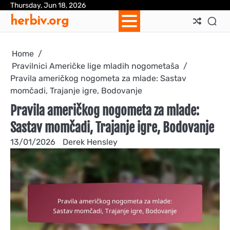
Skip
Thursday, Jun 18, 2026
Ab
Con
Coo
Pri
Sit
Te
herbiv.org
to
Us
Us
Pol
Pol
an
content
Con
Home
Pravilnici Američke lige mladih nogometaša
Pravila američkog nogometa za mlade: Sastav
momčadi, Trajanje igre, Bodovanje
Pravila američkog nogometa za mlade:
Sastav momčadi, Trajanje igre, Bodovanje
13/01/2026
Derek Hensley